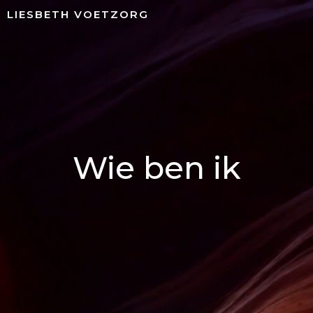
Naar
LIESBETH VOETZORG
de
inhoud
springen
Wie ben ik