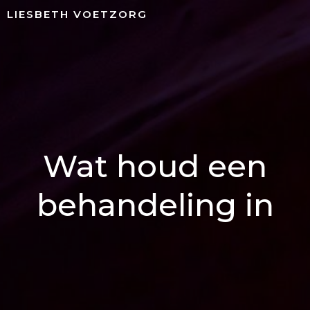
Naar
LIESBETH VOETZORG
de
inhoud
springen
Wat houd een
behandeling in